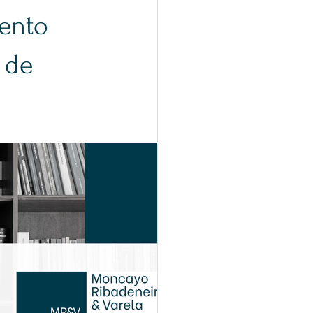
iento
 de