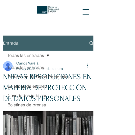
Entrada
Todas las entradas
Carlos Varela
Todas las entradas
6 may 2025
0 min de lectura
NUEVAS RESOLUCIONES EN
Protección de Datos Personales
MATERIA DE PROTECCIÓN
Boletines de empleo
Novedades jurídicas
DE DATOS PERSONALES
Boletines de prensa